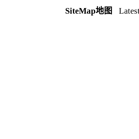
SiteMap地图
Latest