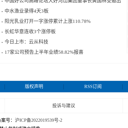
中国好公司高峰论坛大好河山集团董事长黄国林受邀出
中水渔业录得4天3板
阳光乳业打开一字涨停累计上涨110.78%
长虹华意连收3个涨停板
今日上市：云从科技
17家公司预告上半年业绩58.82%报喜
版权声明
RSS订阅
投诉与建议
备案号：
沪ICP备2022019539号-2