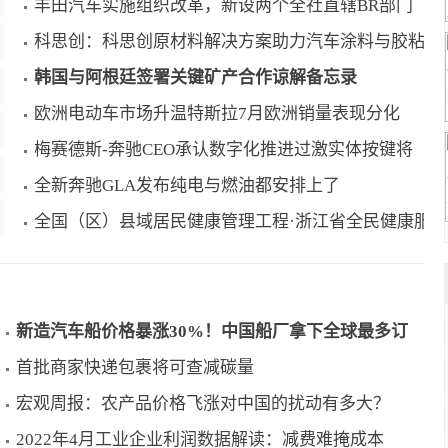
丰田汽车实施组织改革，新设两个全社直辖BR部门
科思创：科思创原材料解决方案助力汽车涂料与胶粘剂
韩国与阿根廷签署关键矿产合作谅解备忘录
欧洲电动车市场升温特斯拉7月欧洲销量表现分化
梅赛德斯-奔驰CEO承认数字化推进过激实体按键将
全新奔驰GLA发布纯电与燃油都安排上了
全国（区）县域居民健康管理工程·浙江省全民健康服
新造汽车船价格暴涨30%！中国船厂拿下全球最多订
首批商家快递包裹将可查减碳量
宏观周报：农产品价格飞涨对中国的扰动有多大？
2022年4月工业企业利润数据解读：减费难掩成本