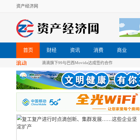
资产经济网
首页
财经
资讯
消费
商业
滴滴旗下99与巴西Movida达成签约合作