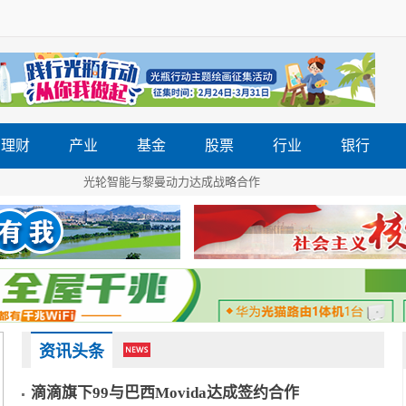
理财
产业
基金
股票
行业
银行
光轮智能与黎曼动力达成战略合作
资讯头条
滴滴旗下99与巴西Movida达成签约合作