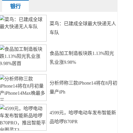
银行
菜鸟：已建成全球最大快递无人
车队
食品加工制造板块跌1.13%阳光
乳业涨9.98%
分析师称三款iPhone14将在8月初
量产iPh
4599元，哈啰电动车发布智能新
品哈啰B70PR