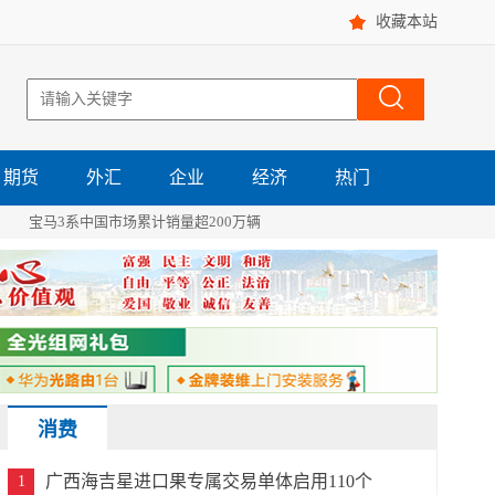
收藏本站
期货
外汇
企业
经济
热门
宝马3系中国市场累计销量超200万辆
消费
广西海吉星进口果专属交易单体启用110个
1