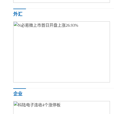
“强匠荟”紫砂壶名家方华萍技艺功底深厚不忘初心方
外汇
N必易微上市首日开盘上涨26.93%
企业