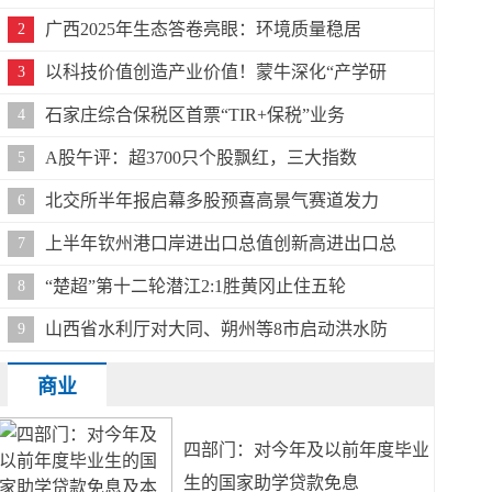
广西2025年生态答卷亮眼：环境质量稳居
2
以科技价值创造产业价值！蒙牛深化“产学研
3
石家庄综合保税区首票“TIR+保税”业务
4
A股午评：超3700只个股飘红，三大指数
5
北交所半年报启幕多股预喜高景气赛道发力
6
上半年钦州港口岸进出口总值创新高进出口总
7
“楚超”第十二轮潜江2:1胜黄冈止住五轮
8
山西省水利厅对大同、朔州等8市启动洪水防
9
商业
四部门：对今年及以前年度毕业
生的国家助学贷款免息