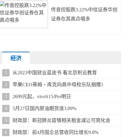
传音控股跌3.22%中信证券华创
证券在其高点唱多
经济
从2023中国就业蓝皮书 看北京积云教育
1
苹果CEO蒂姆・库克向高中母校乐队捐赠1
2
2699元起，vivoS15/Pro明日
3
5月27日国内原油期货涨3.09%
4
财政部：新冠肺炎疫情相关租金减让可简化会
5
财政部：前4月国企总营收同比增长9.8%
6