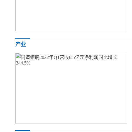
TCL华星：窄边框技术已臻于成熟，现已具备6代线
产业
同道猎聘2022年Q1营收6.5亿元净利润同比增长3