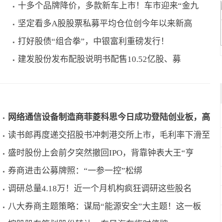
十多个品牌降价，多款新车上市！车市迎来“金九
坚定看多A股股票私募平均仓位创今年以来新高
打好股债“组合拳”，中银富利重磅发行！
建发股份发布配股说明书配售10.52亿股、募
网络通信设备制造商菲菱科思今日成功登陆创业板，高
读书郎再度递交招股书冲刺港交所上市，毛利率下滑至
盛时股份上会前夕突然撤回IPO，背靠钟表大王“亨
券商进击公募牌照：“一参一控”松绑
调研总量4.18万！近一个月机构疯狂调研这些股名
八大券商主题策略：谋局“能源安全”大主题！这一板