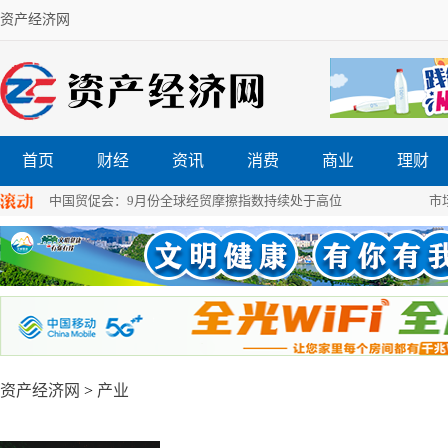
资产经济网
首页
财经
资讯
消费
商业
理财
中国贸促会：9月份全球经贸摩擦指数持续处于高位
市
为安享幸福晚年提供标准助力两部门详解新版养老服务
基金比人先“退休”，养老基金困局如何破解？
资产经济网
>
产业